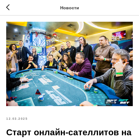
Новости
12.03.2025
Старт онлайн-сателлитов на